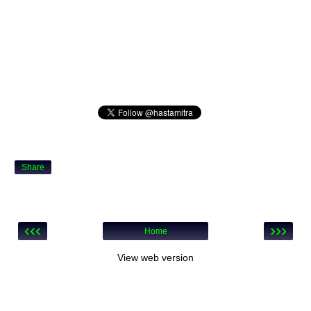
Share
‹‹‹
›››
Home
View web version