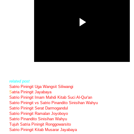
related post
Satrio Piningit Uga Wangsit Siliwangi
S
atria Piningit Jayabaya
Satrio Piningit Imam Mahdi Kitab Suci Al-Qur'an
Satrio Piningit vs Satrio Pinandito Sinisihan Wahyu
Satrio Piningit Serat Darmogandul
Satrio Piningit Ramalan Joyoboyo
Satrio Pinandito Sinisihan Wahyu
Tujuh Satria Piningit Ronggowarsito
Satrio Piningit Kitab Musarar Jayabaya