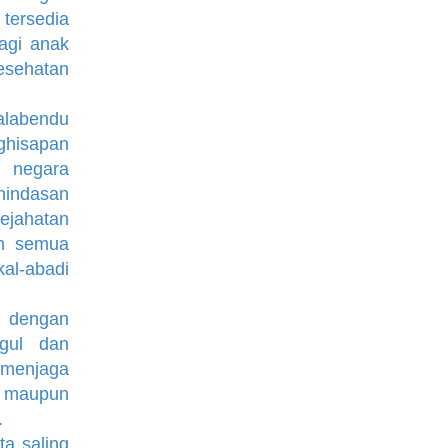
tersedia
agi anak
esehatan
labendu
ghisapan
n negara
indasan
kejahatan
an semua
al-abadi
 dengan
gul dan
 menjaga
i maupun
.
a saling