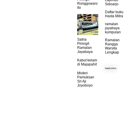
Lapindo
Ronggowars
Sidoarjo
ito
Daftar buku
Hasta Mitra
ramalan
jayabaya
kumpulan
Satria
Ramalan
Piningit
Rangga
Ramalan
Warsita
Jayabaya
Lengkap
Kabut kelam
di Majapahit
hasta mitra
Misteri
HASTA MITRA
Pamuksan
was the name of a
publisher of books
Sri Aji
on Indonesia since
1980, founded by
Joyoboyo
Hasjim Rachman,
Joesoef Isak, and
Pramoedya Ananta
Toer, Indonesia
three political
prisoners who were
exiled on the island
of Buru. After the
third released from
Buru in 1979, they
formed the Hasta
Mitra in April 1980.
Hasjim, Joesoef,
and Pramoedya had
previously been
banned by the
government to