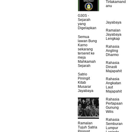
Tirtakamand
anu
G30S -
Sejarah
Jayabaya
yang
Digelapkan
Ramalan
Jayabaya
Semua
Lengkap
lawan Bung
Karno
Rahasia
sekarang
Angling
terseret ke
Dharmo
meja
Mahkamah
Rahasia
Sejarah
Dinasti
Majapahit
Satrio
Piningit
Rahasia
Kitab
Angkatan
Musarar
Laut
Jayabaya
Majapahit
Rahasia
Pertapaan
Gunung
Wilis
Rahasia
Ramalan
Semburan
Tujuh Satria
Lumpur
Piningit