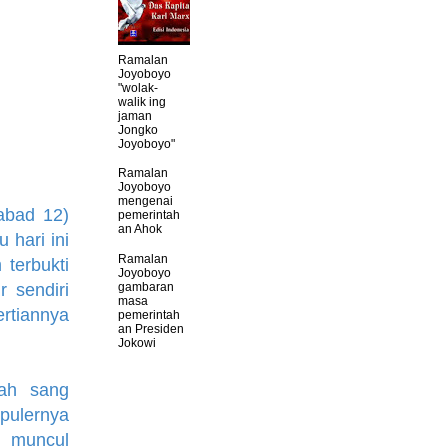
Ramalan
Joyoboyo
"wolak-
walik ing
jaman
Jongko
Joyoboyo"
Ramalan
Joyoboyo
mengenai
bad 12)
pemerintah
an Ahok
 hari ini
Ramalan
terbukti
Joyoboyo
gambaran
 sendiri
masa
rtiannya
pemerintah
an Presiden
Jokowi
lah sang
pulernya
n muncul