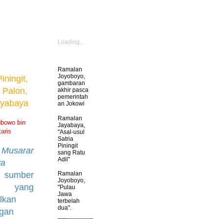
Loading...
Ramalan
Joyoboyo,
Piningit,
gambaran
 Palon,
akhir pasca
pemerintah
ayabaya
an Jokowi
Ramalan
bowo bin
Jayabaya,
aris
''Asal-usul
Satria
Piningit
Musarar
sang Ratu
Adil''
ya
i sumber
Ramalan
Joyoboyo,
an yang
"Pulau
Jawa
lkan
terbelah
dua".
gan