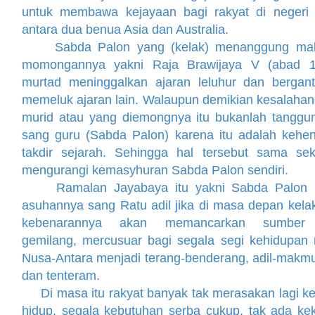
untuk membawa kejayaan bagi rakyat di negeri t
antara dua benua Asia dan Australia.
Sabda Palon yang (kelak) menanggung malu
momongannya yakni Raja Brawijaya V (abad 1
murtad meninggalkan ajaran leluhur dan bergant
memeluk ajaran lain. Walaupun demikian kesalahan
murid atau yang diemongnya itu bukanlah tanggu
sang guru (Sabda Palon) karena itu adalah kehe
takdir sejarah. Sehingga hal tersebut sama seka
mengurangi kemasyhuran Sabda Palon sendiri.
Ramalan Jayabaya itu yakni Sabda Palon 
asuhannya sang Ratu adil jika di masa depan kelak
kebenarannya akan memancarkan sumber
gemilang, mercusuar bagi segala segi kehidupan r
Nusa-Antara menjadi terang-benderang, adil-makmu
dan tenteram.
Di masa itu rakyat banyak tak merasakan lagi 
hidup, segala kebutuhan serba cukup, tak ada ke