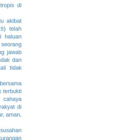
ropis di
 akibat
5) telah
i haluan
 seorang
ng jawab
ndak dan
li tidak
bersama
 terbukti
 cahaya
akyat di
r, aman,
kesusahan
kurangan