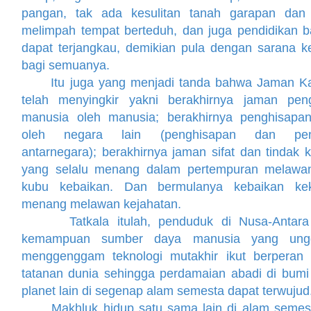
pangan, tak ada kesulitan tanah garapan dan 
melimpah tempat berteduh, dan juga pendidikan b
dapat terjangkau, demikian pula dengan sarana k
bagi semuanya.
Itu juga yang menjadi tanda bahwa Jaman Ka
telah menyingkir yakni berakhirnya jaman pen
manusia oleh manusia; berakhirnya penghisapa
oleh negara lain (penghisapan dan pen
antarnegara); berakhirnya jaman sifat dan tindak 
yang selalu menang dalam pertempuran melaw
kubu kebaikan. Dan bermulanya kebaikan kek
menang melawan kejahatan.
Tatkala itulah, penduduk di Nusa-Antara
kemampuan sumber daya manusia yang ung
menggenggam teknologi mutakhir ikut berperan
tatanan dunia sehingga perdamaian abadi di bum
planet lain di segenap alam semesta dapat terwujud
Makhluk hidup satu sama lain di alam semest