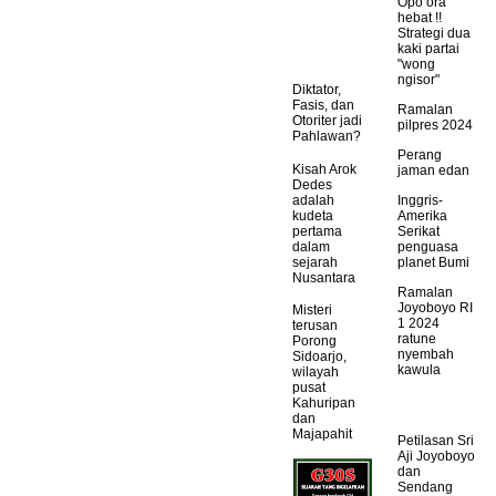
Opo ora
hebat !!
Strategi dua
kaki partai
"wong
ngisor"
Diktator,
Fasis, dan
Ramalan
Otoriter jadi
pilpres 2024
Pahlawan?
Perang
Kisah Arok
jaman edan
Dedes
adalah
Inggris-
kudeta
Amerika
pertama
Serikat
dalam
penguasa
sejarah
planet Bumi
Nusantara
Ramalan
Joyoboyo RI
Misteri
1 2024
terusan
ratune
Porong
nyembah
Sidoarjo,
kawula
wilayah
pusat
Kahuripan
dan
Majapahit
Petilasan Sri
Aji Joyoboyo
dan
Sendang