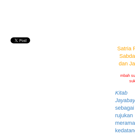
Satria 
Sabda
dan J
mbah su
suk
Kitab 
Jayaba
sebaga
rujuk
merama
kedatan