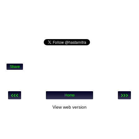
Share
‹‹‹
›››
Home
View web version