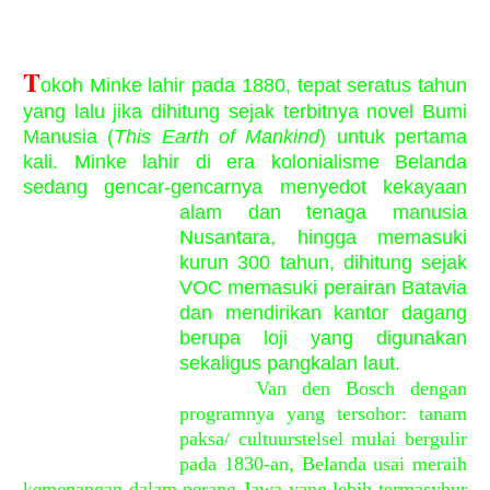
T
okoh Minke lahir pada 1880, tepat seratus tahun
yang lalu jika dihitung sejak terbitnya novel Bumi
Manusia (
This Earth of Mankind
) untuk pertama
kali. Minke lahir di era kolonialisme Belanda
sedang gencar-gencarnya menyedot kekayaan
alam dan tenaga manu
sia
Nusantara, hingga memasuki
kurun 300 tahun, dihitung sejak
VOC memasuki perairan Batavia
dan mendirikan kantor dagang
berupa loji yang digunakan
sekaligus pangkalan laut.
Van den Bosch dengan
programnya yang tersohor: tanam
paksa/ cultuurstelsel mulai bergulir
pada 1830-an, Belanda usai meraih
kemenangan dalam perang Jawa yang lebih termasyhur